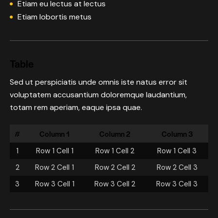
Etiam eu lectus at lectus
Etiam lobortis metus
Table
Sed ut perspiciatis unde omnis iste natus error sit
voluptatem accusantium doloremque laudantium,
totam rem aperiam, eaque ipsa quae.
#
Column 1
Column 2
Column 3
1
Row 1 Cell 1
Row 1 Cell 2
Row 1 Cell 3
2
Row 2 Cell 1
Row 2 Cell 2
Row 2 Cell 3
3
Row 3 Cell 1
Row 3 Cell 2
Row 3 Cell 3