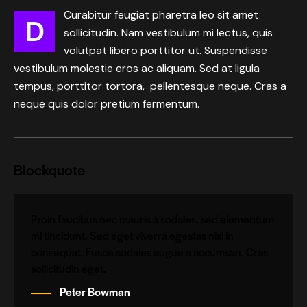
Curabitur feugiat pharetra leo sit amet
D
sollicitudin. Nam vestibulum mi lectus, quis
volutpat libero porttitor ut. Suspendisse
vestibulum molestie eros ac aliquam. Sed at ligula
tempus, porttitor tortora, pellentesque neque. Cras a
neque quis dolor pretium fermentum.
Blockquote
Proin faucibus nec mauris a sodales, sed elementum
mi tincidunt. Sed eget viverra egestas nisi in
consequat. Fusce sodales augue a accumsan. Cras
sollicitudin eget.
Peter Bowman